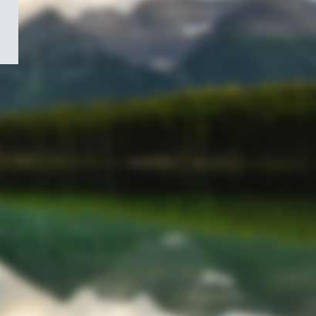
/
Symbole
du
gouvernement
du
Canada