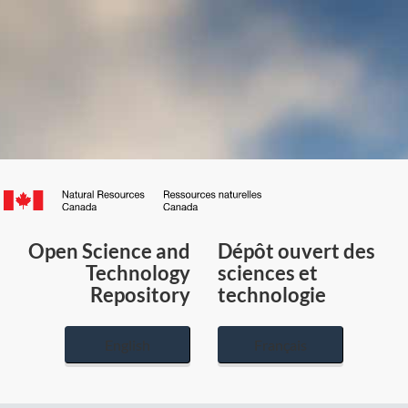
Canada.ca
/
Gouvernement
Open Science and
Dépôt ouvert des
du
Technology
sciences et
Canada
Repository
technologie
English
Français