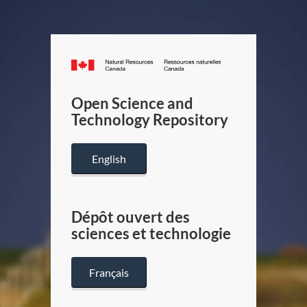
Canada.ca
/
Gouverneme
Open Science and
du
Technology Repository
Canada
English
Dépôt ouvert des
sciences et technologie
Français