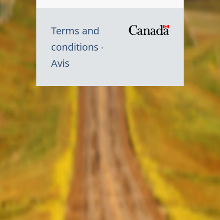
Terms and
/
conditions
Symbole
Avis
du
gouvernem
du
Canada