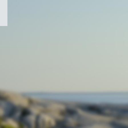
/
Symbole
du
gouvernement
du
Canada