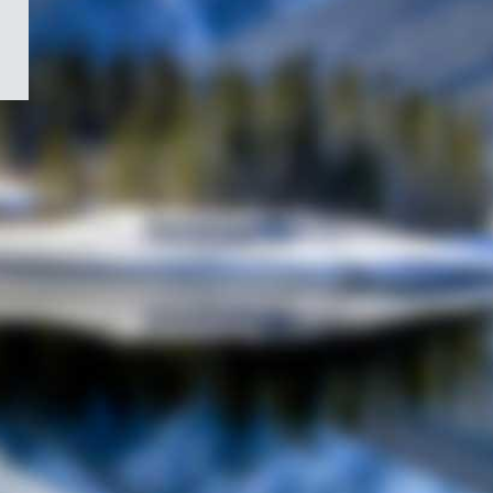
/
Symbole
du
gouvernement
du
Canada