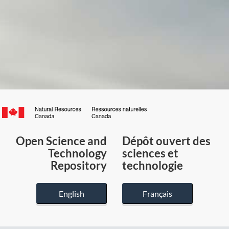
Canada.ca
/
Gouvernement
Open Science and
Dépôt ouvert des
du
Technology
sciences et
Canada
Repository
technologie
English
Français