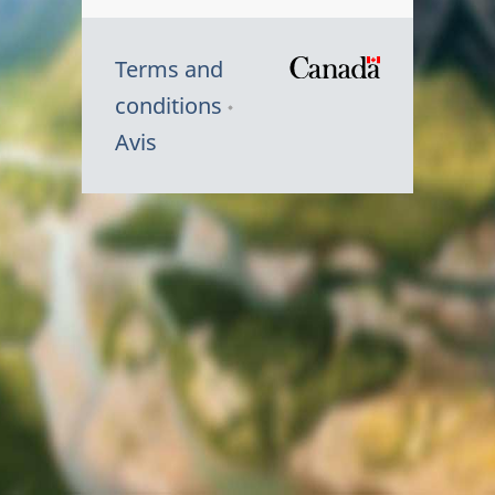
Terms and
/
conditions
Symbole
Avis
du
gouvernem
du
Canada