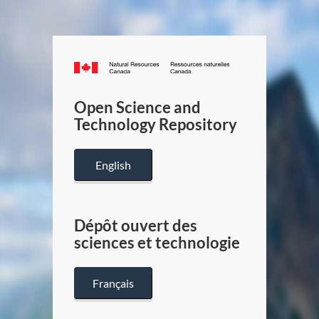
Canada.ca
/
Gouverneme
Open Science and
du
Technology Repository
Canada
English
Dépôt ouvert des
sciences et technologie
Français