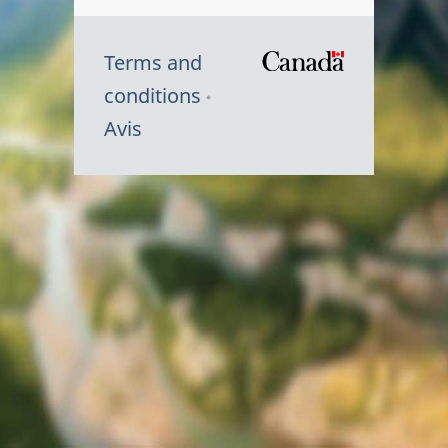
Terms and
/
conditions
Symbole
Avis
du
gouvernem
du
Canada