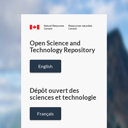
Canada.ca
/
Gouverneme
Open Science and
du
Technology Repository
Canada
English
Dépôt ouvert des
sciences et technologie
Français