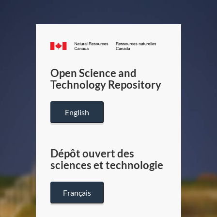
Canada.ca
/
Gouverneme
Open Science and
du
Technology Repository
Canada
English
Dépôt ouvert des
sciences et technologie
Français