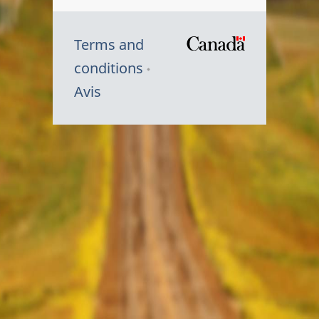
Terms and
/
conditions
Symbole
Avis
du
gouvernem
du
Canada