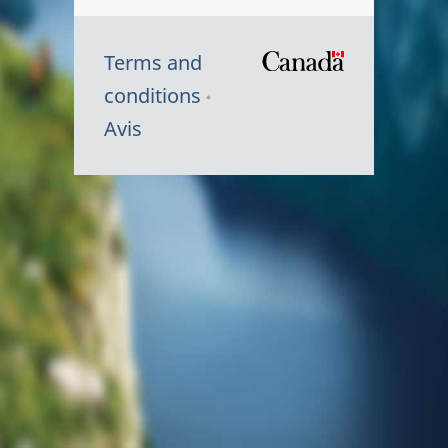
Terms and
/
conditions
Symbole
Avis
du
gouvernem
du
Canada