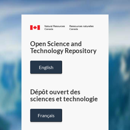
Canada.ca
/
Gouverneme
Open Science and
du
Technology Repository
Canada
English
Dépôt ouvert des
sciences et technologie
Français