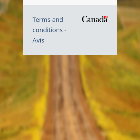
Terms and
/
conditions
Symbole
Avis
du
gouvernem
du
Canada