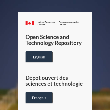
Canada.ca
/
Gouverneme
Open Science and
du
Technology Repository
Canada
English
Dépôt ouvert des
sciences et technologie
Français