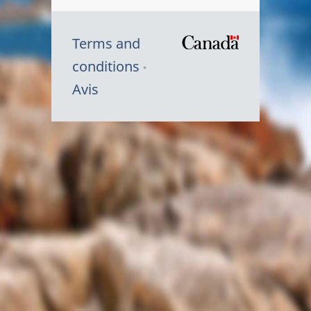
Terms and
/
conditions
Symbole
Avis
du
gouvernem
du
Canada