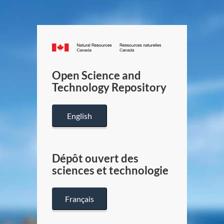
Canada.ca
/
Gouverneme
Open Science and
du
Technology Repository
Canada
English
Dépôt ouvert des
sciences et technologie
Français