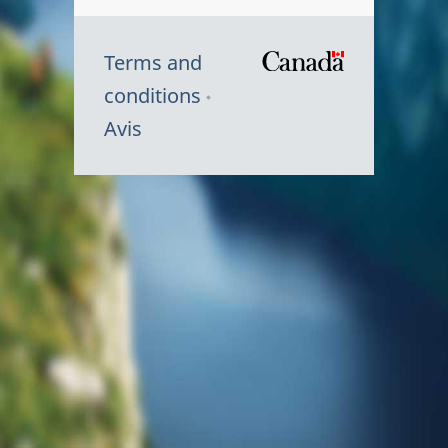
Terms and
/
conditions
Symbole
Avis
du
gouvernem
du
Canada