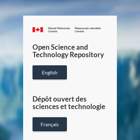
Canada.ca
/
Gouverneme
Open Science and
du
Technology Repository
Canada
English
Dépôt ouvert des
sciences et technologie
Français