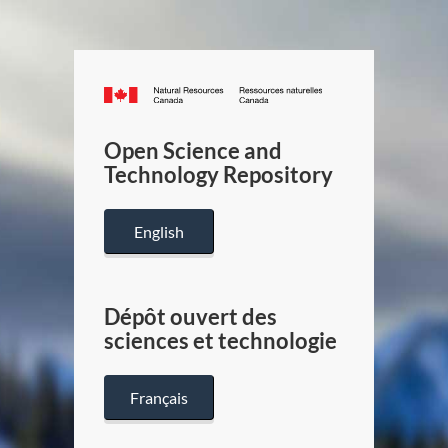
Canada.ca
/
Gouverneme
Open Science and
du
Technology Repository
Canada
English
Dépôt ouvert des
sciences et technologie
Français