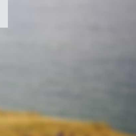
/
Symbole
du
gouvernement
du
Canada