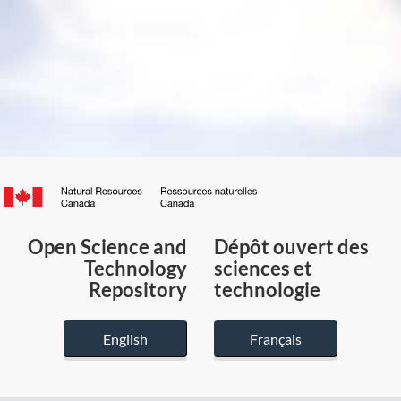
Canada.ca
/
Gouvernement
Open Science and
Dépôt ouvert des
du
Technology
sciences et
Canada
Repository
technologie
English
Français