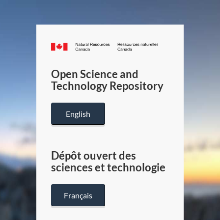
Canada.ca
/
Gouverneme
Open Science and
du
Technology Repository
Canada
English
Dépôt ouvert des
sciences et technologie
Français