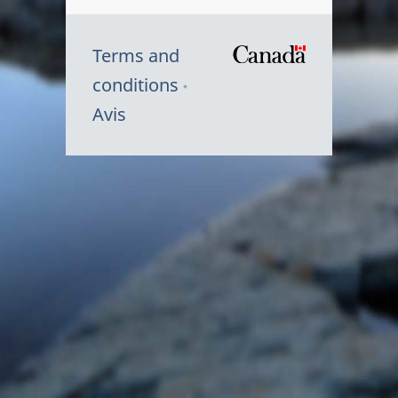
Terms and
/
conditions
Symbole
Avis
du
gouvernem
du
Canada