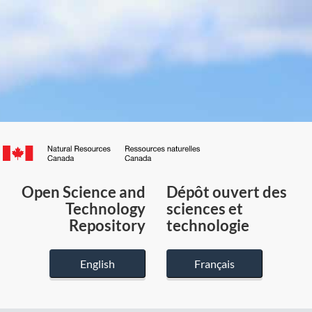
Canada.ca
/
Gouvernement
Open Science and
Dépôt ouvert des
du
Technology
sciences et
Canada
Repository
technologie
English
Français