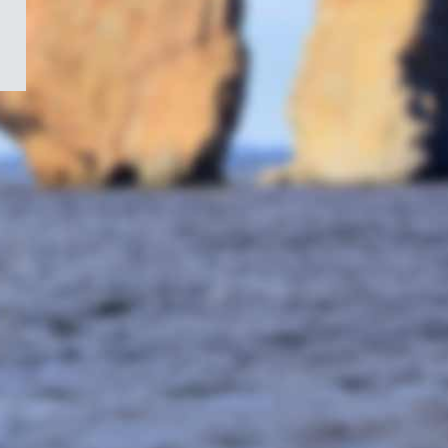
/
Symbole
du
gouvernement
du
Canada