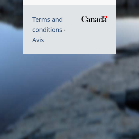
Terms and
/
conditions
Symbole
Avis
du
gouvernem
du
Canada