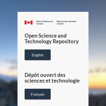
Canada.ca
/
Gouverneme
Open Science and
du
Technology Repository
Canada
English
Dépôt ouvert des
sciences et technologie
Français