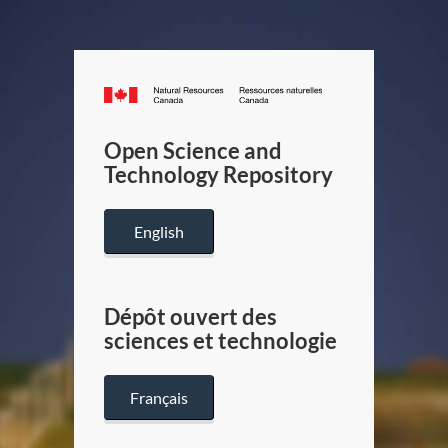
Canada.ca
/
Gouverneme
Open Science and
du
Technology Repository
Canada
English
Dépôt ouvert des
sciences et technologie
Français