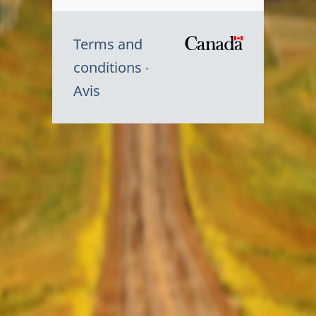
Terms and
/
conditions
Symbole
Avis
du
gouvernem
du
Canada