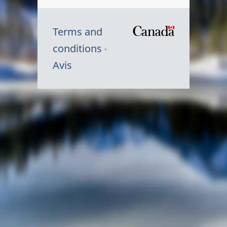
Terms and
/
conditions
Symbole
Avis
du
gouvernem
du
Canada