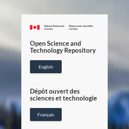
Canada.ca
/
Gouverneme
Open Science and
du
Technology Repository
Canada
English
Dépôt ouvert des
sciences et technologie
Français