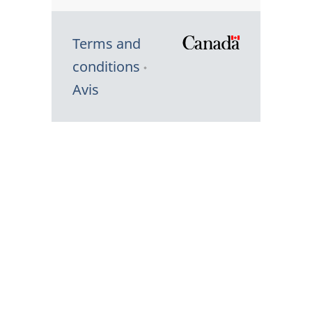
Terms and
/
conditions
Symbole
Avis
du
gouvernem
du
Canada