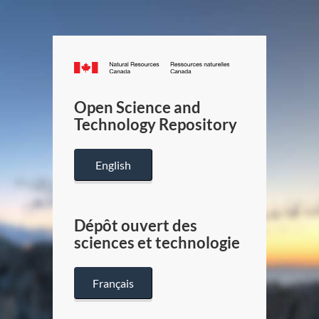
Canada.ca
/
Gouverneme
Open Science and
du
Technology Repository
Canada
English
Dépôt ouvert des
sciences et technologie
Français