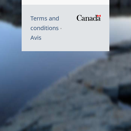
Terms and
/
conditions
Symbole
Avis
du
gouvernem
du
Canada