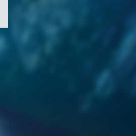
/
Symbole
du
gouvernement
du
Canada