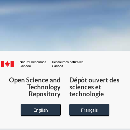
Canada.ca
/
Gouvernement
Open Science and
Dépôt ouvert des
du
Technology
sciences et
Canada
Repository
technologie
English
Français