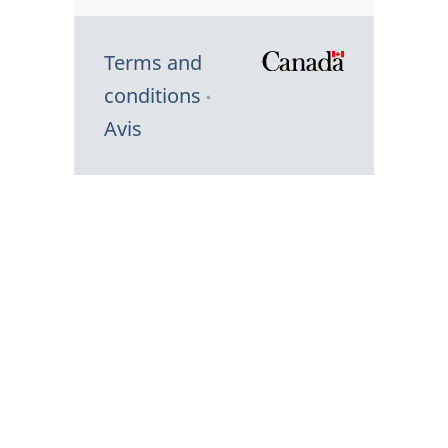
Terms and
/
conditions
Symbole
Avis
du
gouvernem
du
Canada