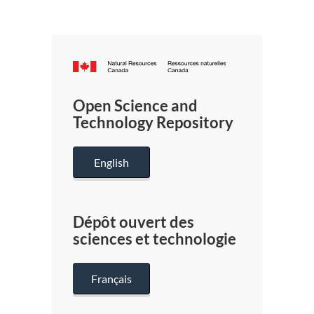
Canada.ca
/
Gouverneme
Open Science and
du
Technology Repository
Canada
English
Dépôt ouvert des
sciences et technologie
Français