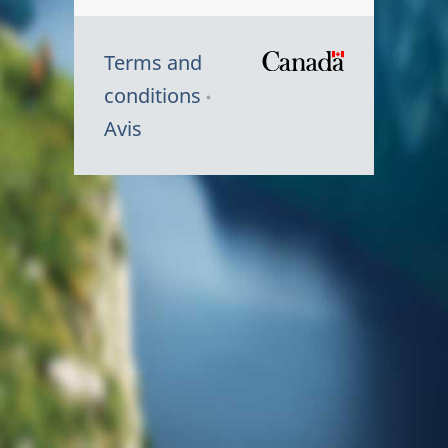
Terms and
/
conditions
Symbole
Avis
du
gouvernem
du
Canada