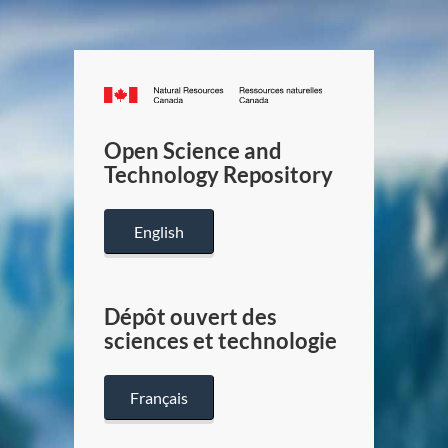
Canada.ca
/
Gouverneme
Open Science and
du
Technology Repository
Canada
English
Dépôt ouvert des
sciences et technologie
Français