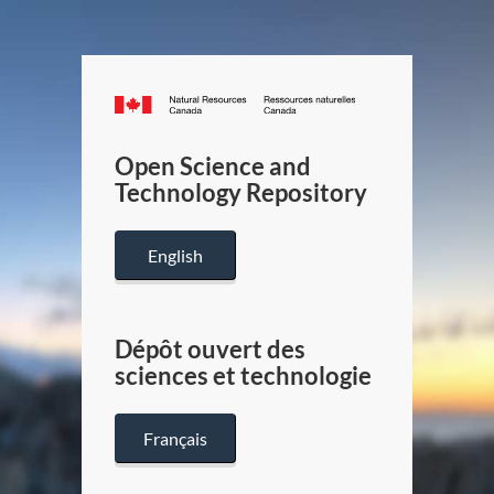
Canada.ca
/
Gouverneme
Open Science and
du
Technology Repository
Canada
English
Dépôt ouvert des
sciences et technologie
Français