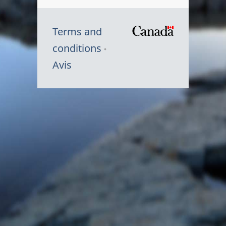
Terms and
/
conditions
Symbole
Avis
du
gouvernem
du
Canada