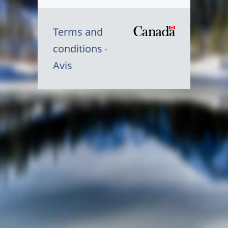
Terms and
/
conditions
Symbole
Avis
du
gouvernem
du
Canada