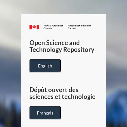
Canada.ca
/
Gouverneme
Open Science and
du
Technology Repository
Canada
English
Dépôt ouvert des
sciences et technologie
Français