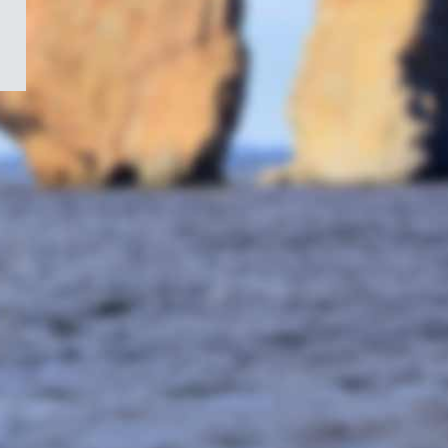
/
Symbole
du
gouvernement
du
Canada