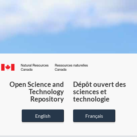
Canada.ca
/
Gouvernement
Open Science and
Dépôt ouvert des
du
Technology
sciences et
Canada
Repository
technologie
English
Français