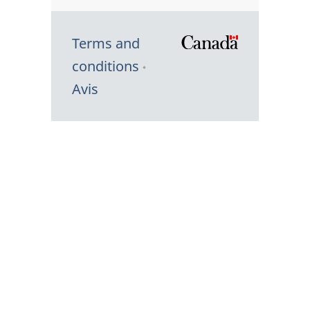
Terms and
/
conditions
Symbole
Avis
du
gouvernem
du
Canada