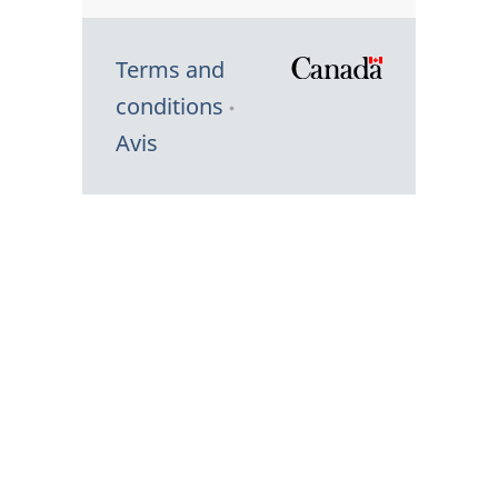
Terms and
/
conditions
Symbole
Avis
du
gouvernem
du
Canada