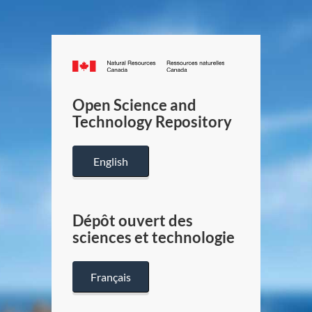
Canada.ca
/
Gouverneme
Open Science and
du
Technology Repository
Canada
English
Dépôt ouvert des
sciences et technologie
Français