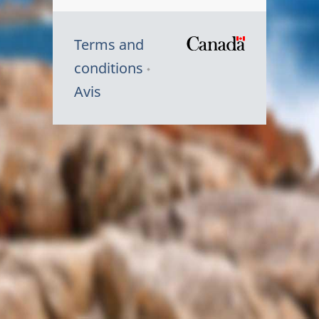
Terms and
/
conditions
Symbole
Avis
du
gouvernem
du
Canada