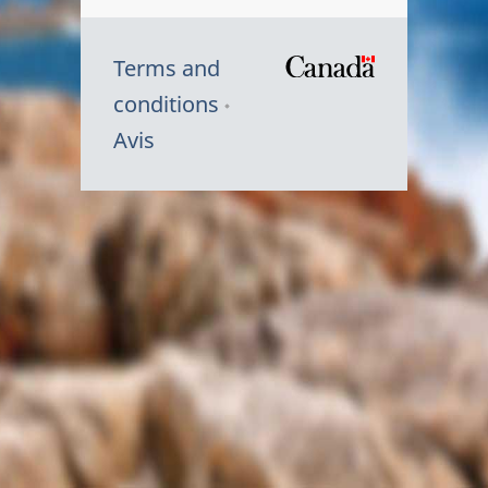
Terms and
/
conditions
Symbole
Avis
du
gouvernem
du
Canada