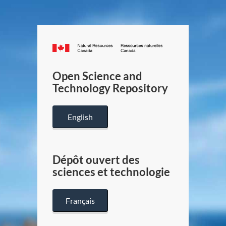
Canada.ca
/
Gouverneme
Open Science and
du
Technology Repository
Canada
English
Dépôt ouvert des
sciences et technologie
Français