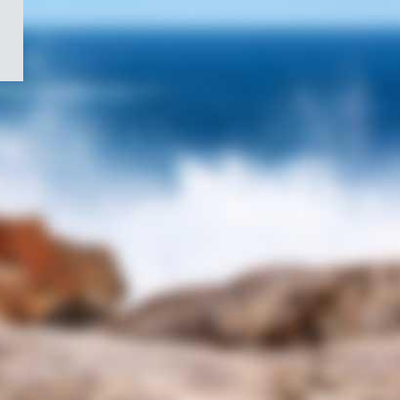
/
Symbole
du
gouvernement
du
Canada