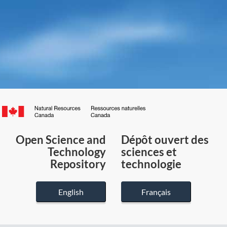
Canada.ca
/
Gouvernement
Open Science and
Dépôt ouvert des
du
Technology
sciences et
Canada
Repository
technologie
English
Français