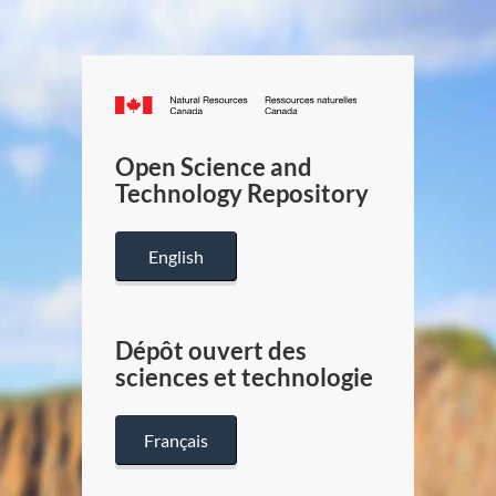
Canada.ca
/
Gouverneme
Open Science and
du
Technology Repository
Canada
English
Dépôt ouvert des
sciences et technologie
Français