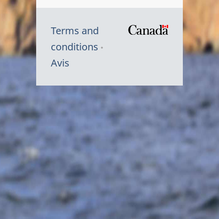
Terms and
/
conditions
Symbole
Avis
du
gouvernem
du
Canada