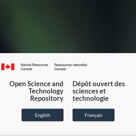
Canada.ca
/
Gouvernement
Open Science and
Dépôt ouvert des
du
Technology
sciences et
Canada
Repository
technologie
English
Français