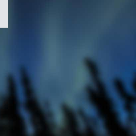
/
Symbole
du
gouvernement
du
Canada