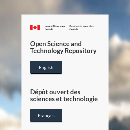
Canada.ca
/
Gouverneme
Open Science and
du
Technology Repository
Canada
English
Dépôt ouvert des
sciences et technologie
Français