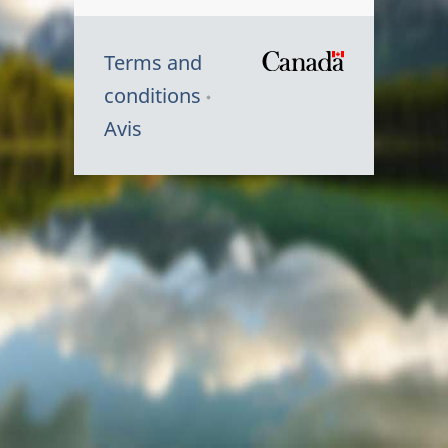
Terms and
/
conditions
Symbole
Avis
du
gouvernem
du
Canada