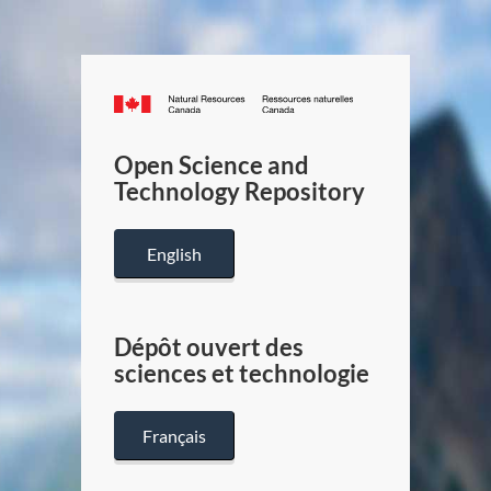
Canada.ca
/
Gouverneme
Open Science and
du
Technology Repository
Canada
English
Dépôt ouvert des
sciences et technologie
Français