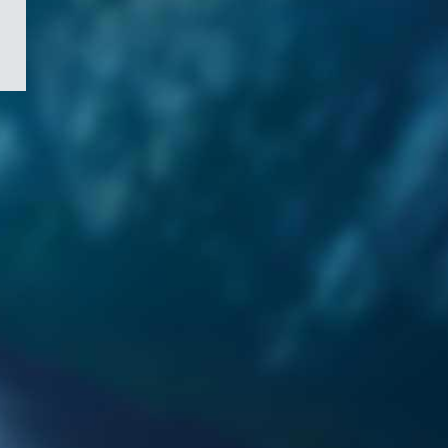
/
Symbole
du
gouvernement
du
Canada