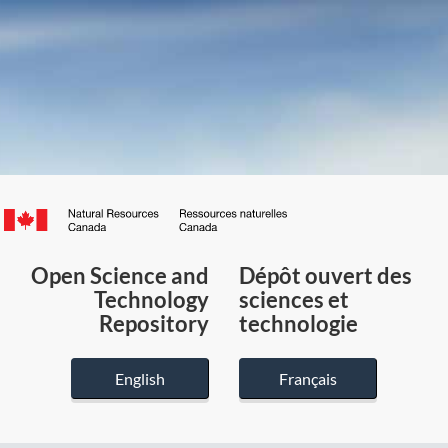
Canada.ca
/
Gouvernement
Open Science and
Dépôt ouvert des
du
Technology
sciences et
Canada
Repository
technologie
English
Français