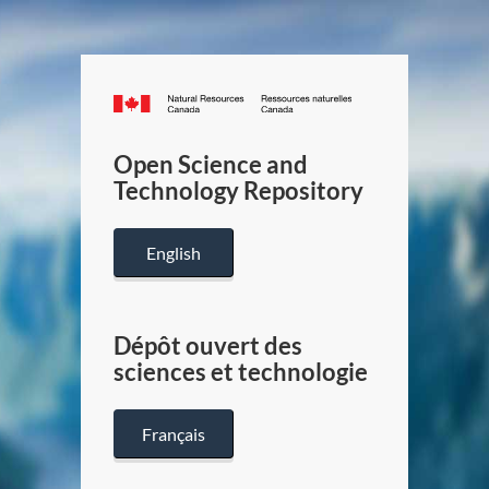
Canada.ca
/
Gouverneme
Open Science and
du
Technology Repository
Canada
English
Dépôt ouvert des
sciences et technologie
Français