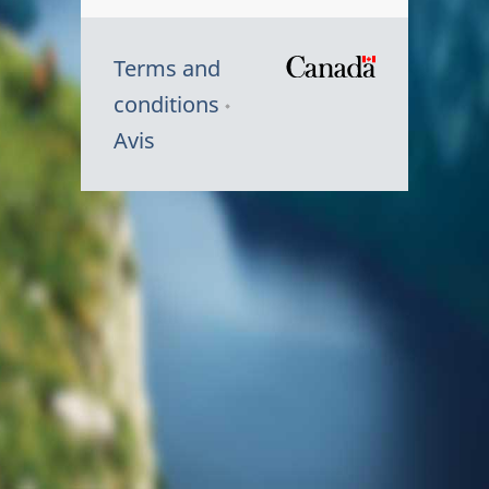
Terms and
/
conditions
Symbole
Avis
du
gouvernem
du
Canada