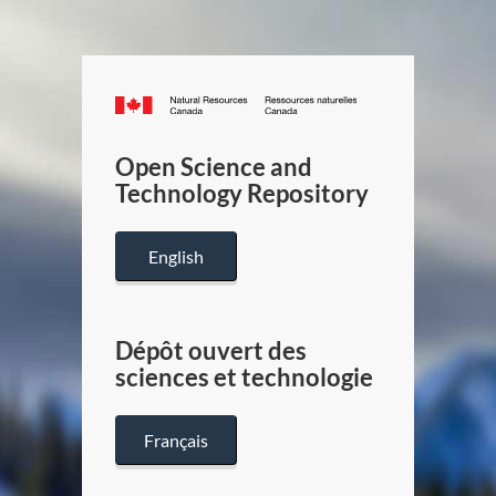
Canada.ca
/
Gouverneme
Open Science and
du
Technology Repository
Canada
English
Dépôt ouvert des
sciences et technologie
Français