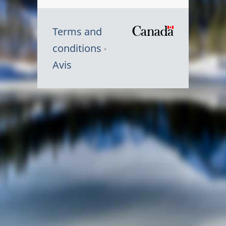
Terms and
/
conditions
Symbole
Avis
du
gouvernem
du
Canada