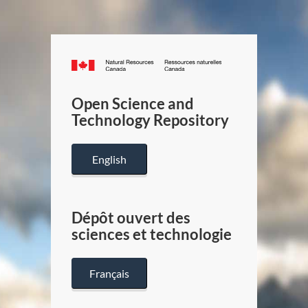
Canada.ca
/
Gouverneme
Open Science and
du
Technology Repository
Canada
English
Dépôt ouvert des
sciences et technologie
Français