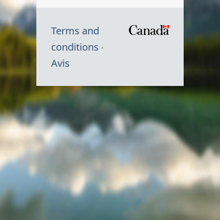
Terms and
/
conditions
Symbole
Avis
du
gouvernem
du
Canada