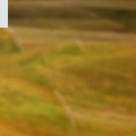
/
Symbole
du
gouvernement
du
Canada