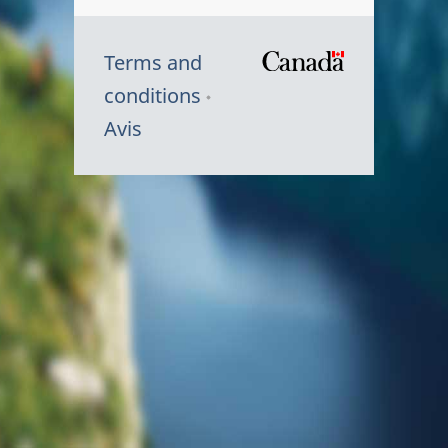
Terms and
/
conditions
Symbole
Avis
du
gouvernem
du
Canada