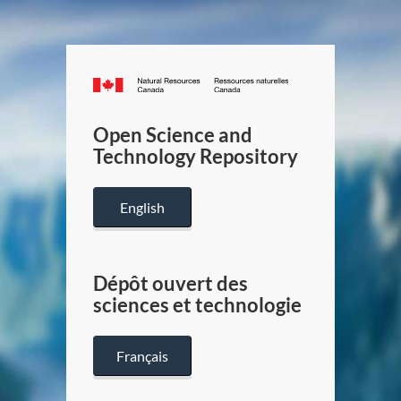
Canada.ca
/
Gouverneme
Open Science and
du
Technology Repository
Canada
English
Dépôt ouvert des
sciences et technologie
Français