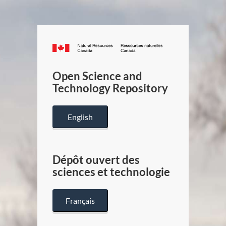
Canada.ca
/
Gouverneme
Open Science and
du
Technology Repository
Canada
English
Dépôt ouvert des
sciences et technologie
Français