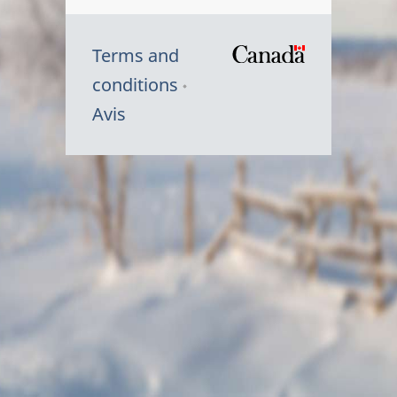
Terms and
/
conditions
Symbole
Avis
du
gouvernem
du
Canada