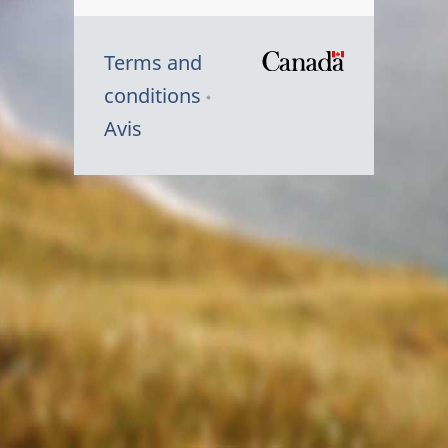
Terms and
/
conditions
Symbole
Avis
du
gouvernem
du
Canada