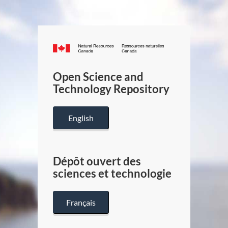
Canada.ca
/
Gouverneme
Open Science and
du
Technology Repository
Canada
English
Dépôt ouvert des
sciences et technologie
Français