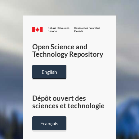
Canada.ca
/
Gouverneme
Open Science and
du
Technology Repository
Canada
English
Dépôt ouvert des
sciences et technologie
Français