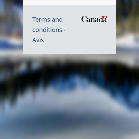
Terms and
/
conditions
Symbole
Avis
du
gouvernem
du
Canada