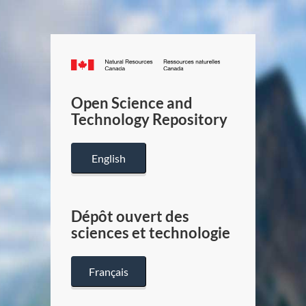
Canada.ca
/
Gouverneme
Open Science and
du
Technology Repository
Canada
English
Dépôt ouvert des
sciences et technologie
Français