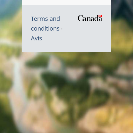
Terms and
/
conditions
Symbole
Avis
du
gouvernem
du
Canada