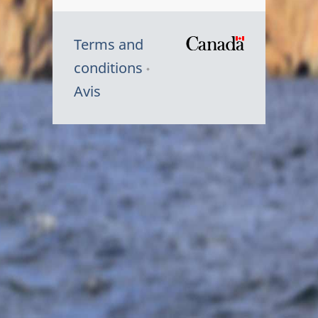
Terms and
/
conditions
Symbole
Avis
du
gouvernem
du
Canada