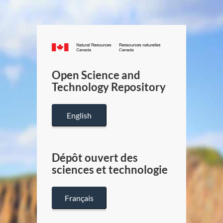
Canada.ca
/
Gouverneme
Open Science and
du
Technology Repository
Canada
English
Dépôt ouvert des
sciences et technologie
Français