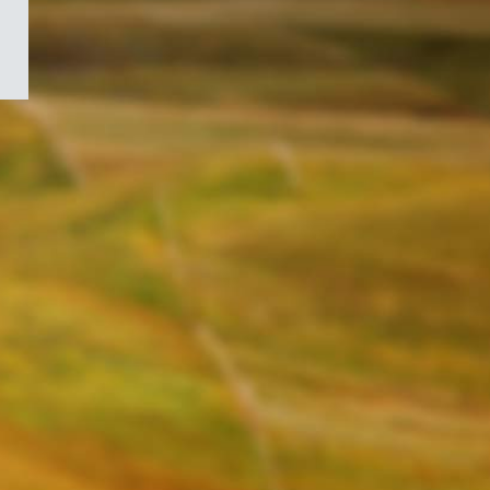
/
Symbole
du
gouvernement
du
Canada