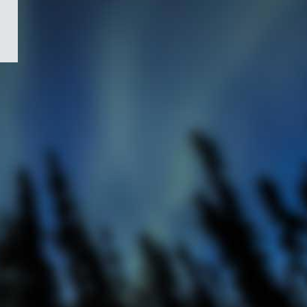
/
Symbole
du
gouvernement
du
Canada