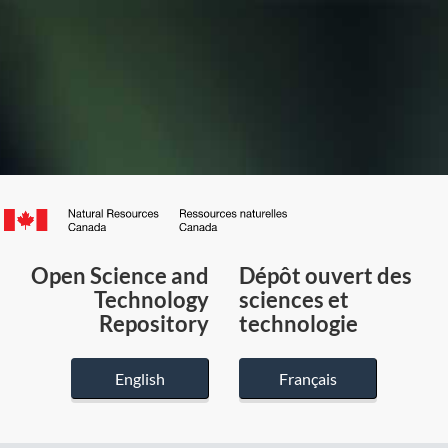
Canada.ca
/
Gouvernement
Open Science and
Dépôt ouvert des
du
Technology
sciences et
Canada
Repository
technologie
English
Français