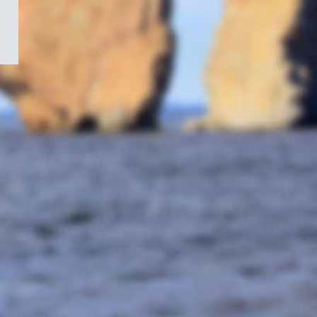
/
Symbole
du
gouvernement
du
Canada