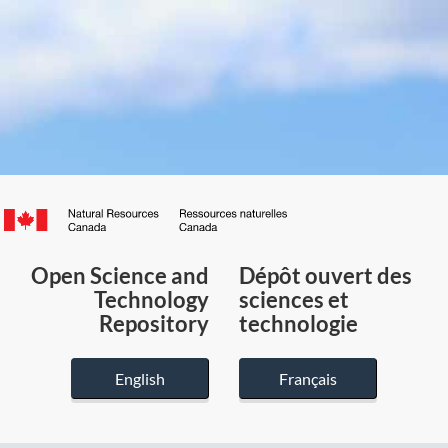
Canada.ca
/
Gouvernement
Open Science and
Dépôt ouvert des
du
Technology
sciences et
Canada
Repository
technologie
English
Français