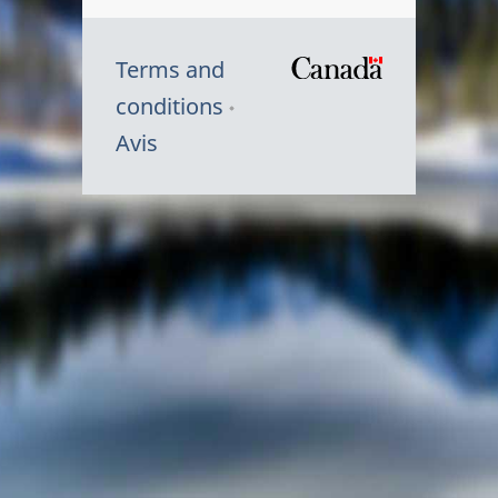
Terms and
/
conditions
Symbole
Avis
du
gouvernem
du
Canada