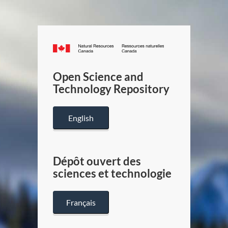
Canada.ca
/
Gouverneme
Open Science and
du
Technology Repository
Canada
English
Dépôt ouvert des
sciences et technologie
Français